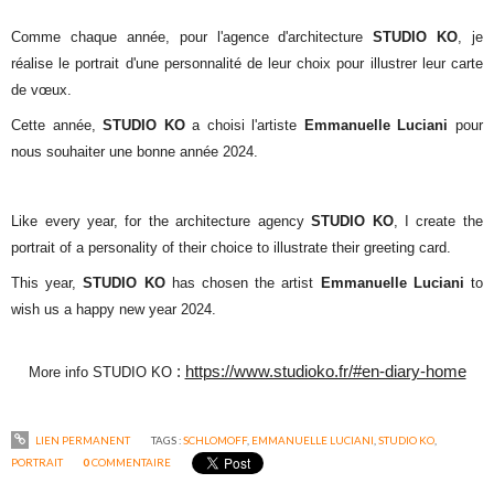
Comme chaque année, pour l'agence d'architecture
STUDIO KO
, je
réalise le portrait d'une
personnalité de leur choix pour illustrer leur carte
de vœux.
Cette année,
STUDIO KO
a choisi l'artiste
Emmanuelle Luciani
pour
nous souhaiter une bonne année 2024.
Like every year, for the architecture agency
STUDIO KO
, I create the
portrait of a
personality of their choice to
illustrate their greeting card.
This year,
STUDIO KO
has chosen the artist
Emmanuelle Luciani
to
wish us
a happy new year 2024.
:
https://www.studioko.fr/#en-diary-home
More info STUDIO KO
LIEN PERMANENT
TAGS :
SCHLOMOFF
,
EMMANUELLE LUCIANI
,
STUDIO KO
,
PORTRAIT
0
COMMENTAIRE