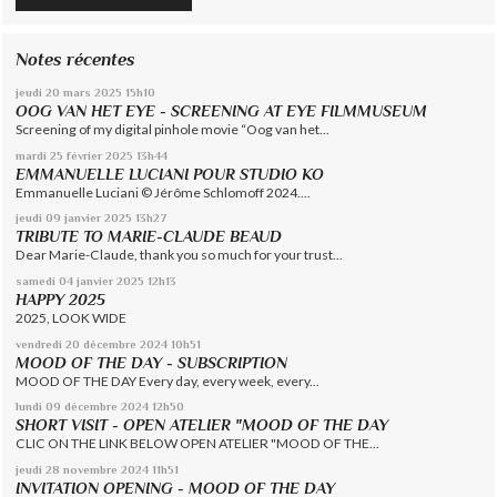
Notes récentes
jeudi 20
mars 2025
15h10
OOG VAN HET EYE - SCREENING AT EYE FILMMUSEUM
Screening of my digital pinhole movie “Oog van het...
mardi 25
février 2025
13h44
EMMANUELLE LUCIANI POUR STUDIO KO
Emmanuelle Luciani © Jérôme Schlomoff 2024....
jeudi 09
janvier 2025
13h27
TRIBUTE TO MARIE-CLAUDE BEAUD
Dear Marie-Claude, thank you so much for your trust...
samedi 04
janvier 2025
12h13
HAPPY 2025
2025, LOOK WIDE
vendredi 20
décembre 2024
10h51
MOOD OF THE DAY - SUBSCRIPTION
MOOD OF THE DAY Every day, every week, every...
lundi 09
décembre 2024
12h50
SHORT VISIT - OPEN ATELIER "MOOD OF THE DAY
CLIC ON THE LINK BELOW OPEN ATELIER "MOOD OF THE...
jeudi 28
novembre 2024
11h51
INVITATION OPENING - MOOD OF THE DAY