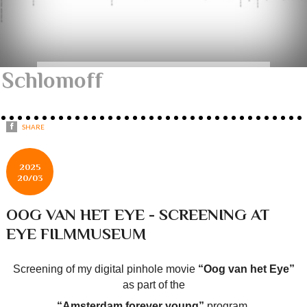
Schlomoff
SHARE
2025
20/03
OOG VAN HET EYE - SCREENING AT
EYE FILMMUSEUM
Screening of my digital pinhole movie
“Oog van het Eye”
as part of the
“Amsterdam forever young”
program.