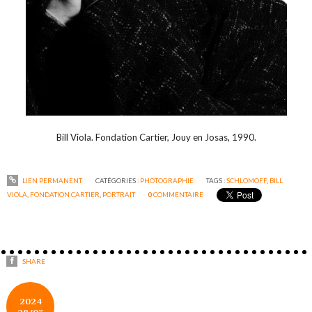
Bill Viola. Fondation Cartier, Jouy en Josas, 1990.
LIEN PERMANENT
CATÉGORIES :
PHOTOGRAPHIE
TAGS :
SCHLOMOFF
,
BILL
VIOLA
,
FONDATION CARTIER
,
PORTRAIT
0
COMMENTAIRE
SHARE
2024