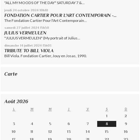
"ALL MY MOODS OF THE DAY" SATURDAY 7 &...
jeudi 24
octobre 2024
10h10
FONDATION CARTIER POUR L'ART CONTEMPORAIN -...
The Fondation Cartier Pour l'Art Contemporain...
samedi 27
juillet 2024
15h50
JULIUS VERMEULEN
"JULIUS VERMEULEN" (My portrait of Julius...
dimanche 14
juillet 2024
15h03
TRIBUTE TO BILL VIOLA
Bill Viola. Fondation Cartier, Jouy en Josas, 1990.
Carte
Août 2026
L
M
M
J
V
S
D
1
2
3
4
5
6
7
8
9
10
11
12
13
14
15
16
17
18
19
20
21
22
23