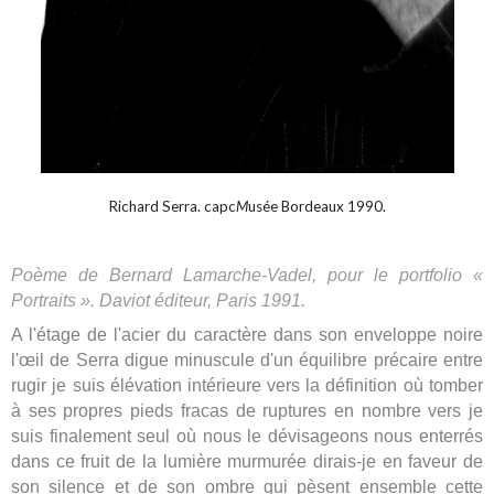
Richard Serra. capc
M
usée Bordeaux 1990.
Poème de Bernard Lamarche-Vadel, pour le portfolio «
Portraits ». Daviot éditeur, Paris 1991.
A l'étage de l'acier du caractère dans son enveloppe noire
l'œil de Serra digue minuscule d'un équilibre précaire entre
rugir je suis élévation intérieure vers la définition où tomber
à ses propres pieds fracas de ruptures en nombre vers je
suis finalement seul où nous le dévisageons nous enterrés
dans ce fruit de la lumière murmurée dirais-je en faveur de
son silence et de son ombre qui pèsent ensemble cette