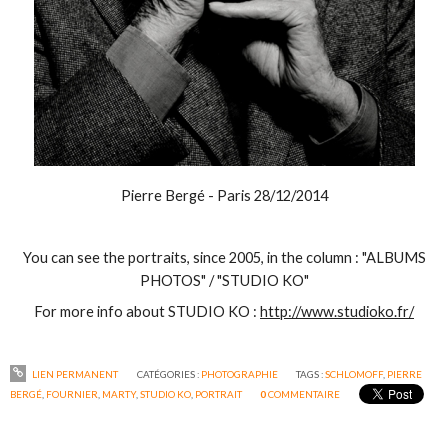
Pierre Bergé - Paris 28/12/2014
You can see the
portraits,
since 2005,
in the column :
"
ALBUMS
PHOTOS
" / "
STUDIO
KO"
For more info about STUDIO KO :
http://www.studioko.fr/
LIEN PERMANENT
CATÉGORIES :
PHOTOGRAPHIE
TAGS :
SCHLOMOFF
,
PIERRE
BERGÉ
,
FOURNIER
,
MARTY
,
STUDIO KO
,
PORTRAIT
0
COMMENTAIRE