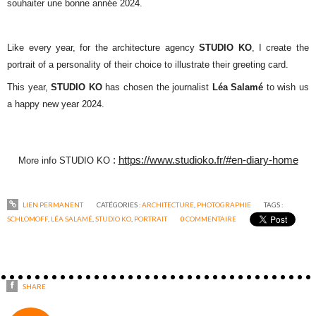
souhaiter une bonne année 2024.
Like every year, for the architecture agency
STUDIO KO
, I create the
portrait of a
personality of their choice to
illustrate their greeting card.
This year,
STUDIO KO
has chosen the journalist
Léa Salamé
to wish us
a happy new year 2024.
:
https://www.studioko.fr/#en-diary-home
More info STUDIO KO
LIEN PERMANENT
CATÉGORIES :
ARCHITECTURE
,
PHOTOGRAPHIE
TAGS :
SCHLOMOFF
,
LÉA SALAMÉ
,
STUDIO KO
,
PORTRAIT
0
COMMENTAIRE
SHARE