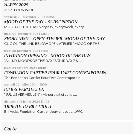
HAPPY 2025
2025, LOOK WIDE
vendredi 20
décembre 2024
10h51
MOOD OF THE DAY - SUBSCRIPTION
MOOD OF THE DAY Every day, every week, every...
lundi 09
décembre 2024
12h50
SHORT VISIT - OPEN ATELIER "MOOD OF THE DAY
CLIC ON THE LINK BELOW OPEN ATELIER "MOOD OF THE...
jeudi 28
novembre 2024
11h51
INVITATION OPENING - MOOD OF THE DAY
"ALL MY MOODS OF THE DAY" SATURDAY 7 &...
jeudi 24
octobre 2024
10h10
FONDATION CARTIER POUR L'ART CONTEMPORAIN -...
The Fondation Cartier Pour l'Art Contemporain...
samedi 27
juillet 2024
15h50
JULIUS VERMEULEN
"JULIUS VERMEULEN" (My portrait of Julius...
dimanche 14
juillet 2024
15h03
TRIBUTE TO BILL VIOLA
Bill Viola. Fondation Cartier, Jouy en Josas, 1990.
Carte