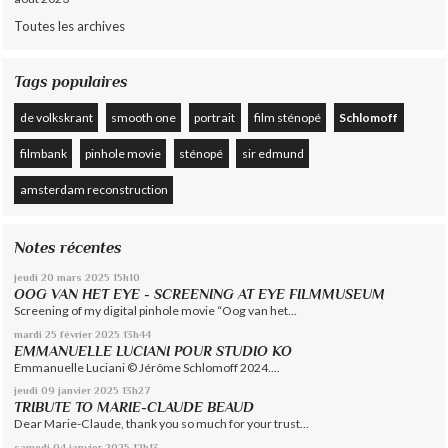
Toutes les archives
Tags populaires
de volkskrant
smooth one
portrait
film sténopé
Schlomoff
filmbank
pinhole movie
sténopé
sir edmund
amsterdam reconstruction
Notes récentes
jeudi 20
mars 2025
15h10
OOG VAN HET EYE - SCREENING AT EYE FILMMUSEUM
Screening of my digital pinhole movie “Oog van het...
mardi 25
février 2025
13h44
EMMANUELLE LUCIANI POUR STUDIO KO
Emmanuelle Luciani © Jérôme Schlomoff 2024....
jeudi 09
janvier 2025
13h27
TRIBUTE TO MARIE-CLAUDE BEAUD
Dear Marie-Claude, thank you so much for your trust...
samedi 04
janvier 2025
12h13