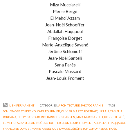
Miza Mucciarelli
Pierre Bergé
El Mehdi Azzam
Jean-Noël Schoeffer
Abdallah Haqqaoui
Françoise Dorget
Marie-Angélique Savané
Jérôme Schlomoff
Jean-Noël Santelli
Sana Farès
Pascale Mussard
Jean-Louis Froment
LIEN PERMANENT
CATÉGORIES :
ARCHITECTURE
,
PHOTOGRAPHIE
TAGS :
SCHLOMOFF
,
STUDIO KO
,
KARL FOURNIER
,
OLIVIER MARTY
,
PORTRAIT
,
LIZ LAU
,
CAMÉLIA
JORDANA
,
BETTY CATROUX
,
RICHARD CHRISTIANSEN
,
MIZA MUCCIARELLI
,
PIERRE BERGÉ
,
EL MEHDI AZZAM
,
JEAN-NOËL SCHOEFFER
,
JEAN-LOUIS FROMENT
,
ABDALLAH HAQQAOUI
,
FRANÇOISE DORGET
,
MARIE-ANGÉLIQUE SAVANÉ
,
JÉRÔME SCHLOMOFF
,
JEAN-NOËL