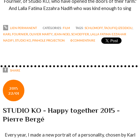
Fournier, of Studio KO, who have opened the doors of their farm."
And Lalla Fatima Ezzahra Nadifi who was kind enough to sing
LIEN PERMANENT
CATÉGORIES :
FILM
TAGS :
SCHLOMOFF
,
TAOUFIQ IZEDDIOU
,
KARL FOURNIER
,
OLIVIER MARTY
,
JEAN-NOEL SCHOEFFER
,
LALLA FATIMA EZZAHAR
NADIFI
,
STUDIO KO
,
PINHOLE PROJECTION
0
COMMENTAIRE
SHARE
2015
22/01
STUDIO KO - Happy together 2015 -
Pierre Bergé
Every year, I
made
a new portrait of a
personality,
chosen by
Karl