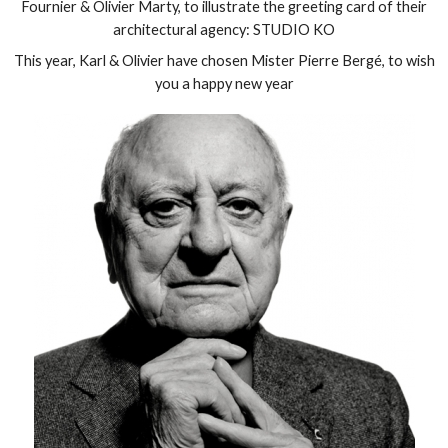
Fournier
& Olivier
Marty,
to illustrate
the greeting card
of their
architectural
agency
: STUDIO
KO
This
year,
Karl
& Olivier
have chosen Mister
Pierre
Bergé
,
to wish
you
a happy new year