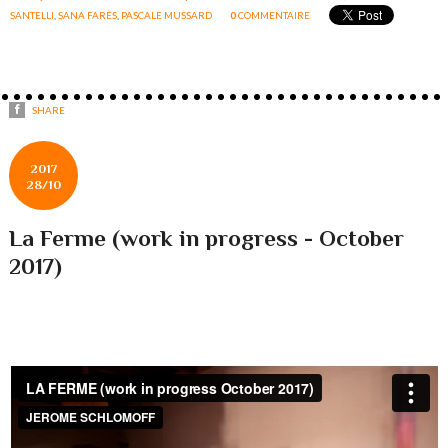
SANTELLI
,
SANA FARÈS
,
PASCALE MUSSARD
0
COMMENTAIRE
SHARE
2017
28/10
La Ferme (work in progress - October
2017)