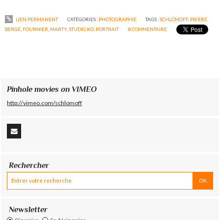
LIEN PERMANENT
CATÉGORIES :
PHOTOGRAPHIE
TAGS :
SCHLOMOFF
,
PIERRE
BERGÉ
,
FOURNIER
,
MARTY
,
STUDIO KO
,
PORTRAIT
0
COMMENTAIRE
Pinhole movies on VIMEO
http://vimeo.com/schlomoff
Rechercher
Newsletter