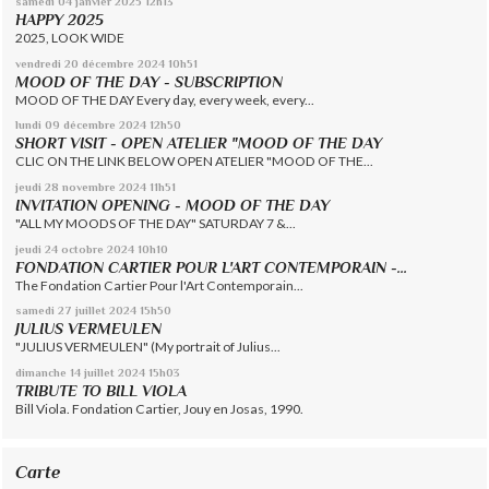
samedi 04
janvier 2025
12h13
HAPPY 2025
2025, LOOK WIDE
vendredi 20
décembre 2024
10h51
MOOD OF THE DAY - SUBSCRIPTION
MOOD OF THE DAY Every day, every week, every...
lundi 09
décembre 2024
12h50
SHORT VISIT - OPEN ATELIER "MOOD OF THE DAY
CLIC ON THE LINK BELOW OPEN ATELIER "MOOD OF THE...
jeudi 28
novembre 2024
11h51
INVITATION OPENING - MOOD OF THE DAY
"ALL MY MOODS OF THE DAY" SATURDAY 7 &...
jeudi 24
octobre 2024
10h10
FONDATION CARTIER POUR L'ART CONTEMPORAIN -...
The Fondation Cartier Pour l'Art Contemporain...
samedi 27
juillet 2024
15h50
JULIUS VERMEULEN
"JULIUS VERMEULEN" (My portrait of Julius...
dimanche 14
juillet 2024
15h03
TRIBUTE TO BILL VIOLA
Bill Viola. Fondation Cartier, Jouy en Josas, 1990.
Carte