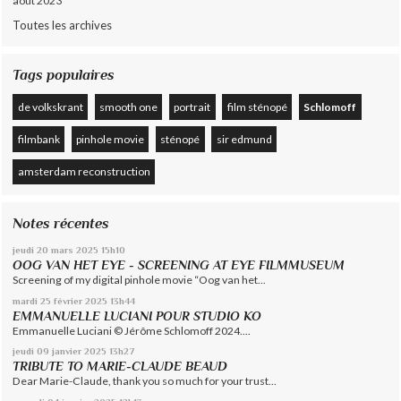
août 2023
Toutes les archives
Tags populaires
de volkskrant
smooth one
portrait
film sténopé
Schlomoff
filmbank
pinhole movie
sténopé
sir edmund
amsterdam reconstruction
Notes récentes
jeudi 20
mars 2025
15h10
OOG VAN HET EYE - SCREENING AT EYE FILMMUSEUM
Screening of my digital pinhole movie “Oog van het...
mardi 25
février 2025
13h44
EMMANUELLE LUCIANI POUR STUDIO KO
Emmanuelle Luciani © Jérôme Schlomoff 2024....
jeudi 09
janvier 2025
13h27
TRIBUTE TO MARIE-CLAUDE BEAUD
Dear Marie-Claude, thank you so much for your trust...