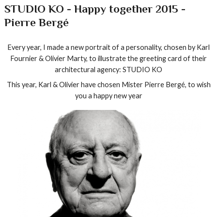
STUDIO KO - Happy together 2015 -
Pierre Bergé
Every year, I
made
a new portrait of a
personality,
chosen by
Karl
Fournier
& Olivier
Marty,
to illustrate
the greeting card
of their
architectural
agency
: STUDIO
KO
This
year,
Karl
& Olivier
have chosen Mister
Pierre
Bergé
,
to wish
you
a happy new year