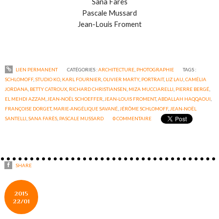
Sana Farès
Pascale Mussard
Jean-Louis Froment
LIEN PERMANENT
CATÉGORIES :
ARCHITECTURE
,
PHOTOGRAPHIE
TAGS :
SCHLOMOFF
,
STUDIO KO
,
KARL FOURNIER
,
OLIVIER MARTY
,
PORTRAIT
,
LIZ LAU
,
CAMÉLIA
JORDANA
,
BETTY CATROUX
,
RICHARD CHRISTIANSEN
,
MIZA MUCCIARELLI
,
PIERRE BERGÉ
,
EL MEHDI AZZAM
,
JEAN-NOËL SCHOEFFER
,
JEAN-LOUIS FROMENT
,
ABDALLAH HAQQAOUI
,
FRANÇOISE DORGET
,
MARIE-ANGÉLIQUE SAVANÉ
,
JÉRÔME SCHLOMOFF
,
JEAN-NOËL
SANTELLI
,
SANA FARÈS
,
PASCALE MUSSARD
0
COMMENTAIRE
SHARE
2015
22/01