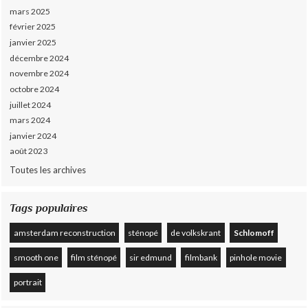
mars 2025
février 2025
janvier 2025
décembre 2024
novembre 2024
octobre 2024
juillet 2024
mars 2024
janvier 2024
août 2023
Toutes les archives
Tags populaires
amsterdam reconstruction
sténopé
de volkskrant
Schlomoff
smooth one
film sténopé
sir edmund
filmbank
pinhole movie
portrait