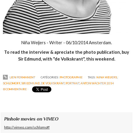
Niña Weijers - Writer - 06/10/2014 Amsterdam.
To read the interview & apreciate the photo publication, buy
Sir Edmund, with "de Volkskrant", this weekend.
LIEN PERMANENT
CATÉGORIES :
PHOTOGRAPHIE
TAGS :
NINA WEIJERS
,
SCHLOMOFF
,
SIR EDMUND
,
DE VOLKSKRANT
,
PORTRAIT
,
ANTON WACHTER 2014
0
COMMENTAIRE
Pinhole movies on VIMEO
http://vimeo.com/schlomoff