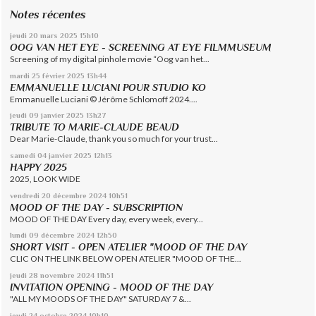
Notes récentes
jeudi 20
mars 2025
15h10
OOG VAN HET EYE - SCREENING AT EYE FILMMUSEUM
Screening of my digital pinhole movie “Oog van het...
mardi 25
février 2025
13h44
EMMANUELLE LUCIANI POUR STUDIO KO
Emmanuelle Luciani © Jérôme Schlomoff 2024....
jeudi 09
janvier 2025
13h27
TRIBUTE TO MARIE-CLAUDE BEAUD
Dear Marie-Claude, thank you so much for your trust...
samedi 04
janvier 2025
12h13
HAPPY 2025
2025, LOOK WIDE
vendredi 20
décembre 2024
10h51
MOOD OF THE DAY - SUBSCRIPTION
MOOD OF THE DAY Every day, every week, every...
lundi 09
décembre 2024
12h50
SHORT VISIT - OPEN ATELIER "MOOD OF THE DAY
CLIC ON THE LINK BELOW OPEN ATELIER "MOOD OF THE...
jeudi 28
novembre 2024
11h51
INVITATION OPENING - MOOD OF THE DAY
"ALL MY MOODS OF THE DAY" SATURDAY 7 &...
jeudi 24
octobre 2024
10h10