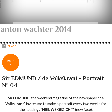
anton wachter 2014
SHARE
2014
11/10
Sir EDMUND / de Volkskrant - Portrait
N° 04
Sir
EDMUND
,
the
weekend
magazine
of the newspaper "
d
e
Volkskrant
"
invites me to
make a
portrait
every two
weeks
for
the heading :
"
NIEUWE
GEZICHT
"
(
new
face
).