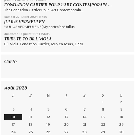
FONDATION CARTIER POUR L'ART CONTEMPORAIN -...
The Fondation Cartier Pour l'Art Contemporain...
samedi 27
juillet 2024
15h50
JULIUS VERMEULEN
"JULIUS VERMEULEN" (My portrait of Julius...
dimanche 14
juillet 2024
15h03
TRIBUTE TO BILL VIOLA
Bill Viola. Fondation Cartier, Jouy en Josas, 1990.
Carte
Août 2026
L
M
M
J
V
S
D
1
2
3
4
5
6
7
8
9
10
11
12
13
14
15
16
17
18
19
20
21
22
23
24
25
26
27
28
29
30