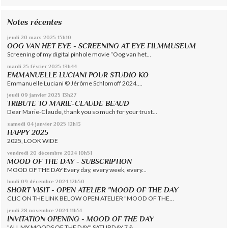
Notes récentes
jeudi 20
mars 2025
15h10
OOG VAN HET EYE - SCREENING AT EYE FILMMUSEUM
Screening of my digital pinhole movie “Oog van het...
mardi 25
février 2025
13h44
EMMANUELLE LUCIANI POUR STUDIO KO
Emmanuelle Luciani © Jérôme Schlomoff 2024....
jeudi 09
janvier 2025
13h27
TRIBUTE TO MARIE-CLAUDE BEAUD
Dear Marie-Claude, thank you so much for your trust...
samedi 04
janvier 2025
12h13
HAPPY 2025
2025, LOOK WIDE
vendredi 20
décembre 2024
10h51
MOOD OF THE DAY - SUBSCRIPTION
MOOD OF THE DAY Every day, every week, every...
lundi 09
décembre 2024
12h50
SHORT VISIT - OPEN ATELIER "MOOD OF THE DAY
CLIC ON THE LINK BELOW OPEN ATELIER "MOOD OF THE...
jeudi 28
novembre 2024
11h51
INVITATION OPENING - MOOD OF THE DAY
"ALL MY MOODS OF THE DAY" SATURDAY 7 &...