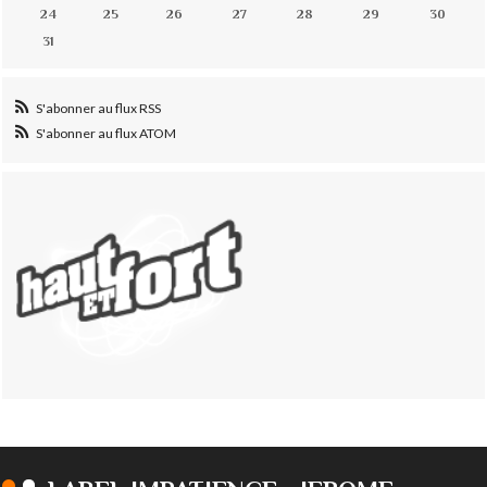
24
25
26
27
28
29
30
31
S'abonner au flux RSS
S'abonner au flux ATOM