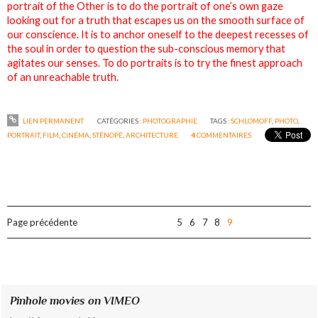
portrait of the Other is to do the portrait of one’s own gaze
looking out for a truth that escapes us on the smooth surface of
our conscience. It is to anchor oneself to the deepest recesses of
the soul in order to question the sub-conscious memory that
agitates our senses. To do portraits is to try the finest approach
of an unreachable truth.
LIEN PERMANENT
CATÉGORIES :
PHOTOGRAPHIE
TAGS :
SCHLOMOFF
,
PHOTO
,
PORTRAIT
,
FILM
,
CINÉMA
,
STÉNOPÉ
,
ARCHITECTURE
4
COMMENTAIRES
Page précédente
5
6
7
8
9
Pinhole movies on VIMEO