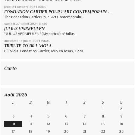
jeudi 24
octobre 2024
10h10
FONDATION CARTIER POUR L'ART CONTEMPORAIN -...
The Fondation Cartier Pour l'Art Contemporain...
samedi 27
juillet 2024
15h50
JULIUS VERMEULEN
"JULIUS VERMEULEN" (My portrait of Julius...
dimanche 14
juillet 2024
15h03
TRIBUTE TO BILL VIOLA
Bill Viola. Fondation Cartier, Jouy en Josas, 1990.
Carte
Août 2026
L
M
M
J
V
S
D
1
2
3
4
5
6
7
8
9
10
11
12
13
14
15
16
17
18
19
20
21
22
23